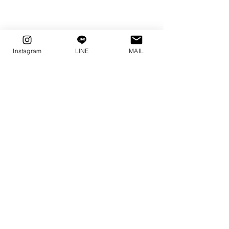
Instagram
LINE
MAIL
コメント
練習会
念願叶う
コメントを追加…