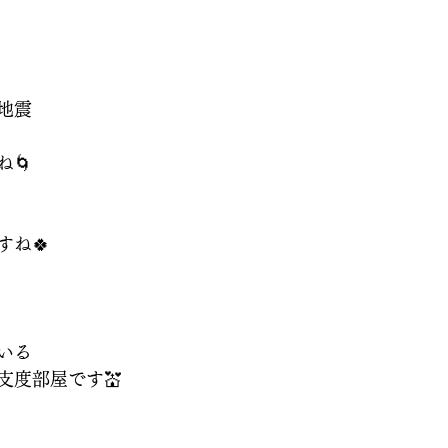
地震
🌀
すね🍀
いる
支度部屋です💒