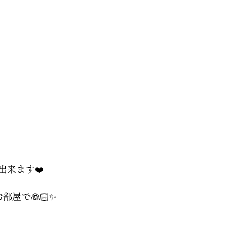
出来ます❤️
部屋で👰🏻✨